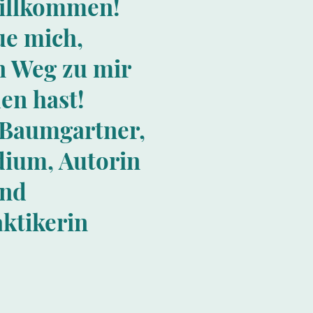
willkommen!
eue mich,
n Weg zu mir
en hast!
a Baumgartner,
dium, Autorin
n
d
aktikerin