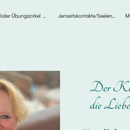
Medialer Übungszirkel Draht zum Himmel
Jenseitskontakte/Seelenreise
M
Der Kör
die Liebe 