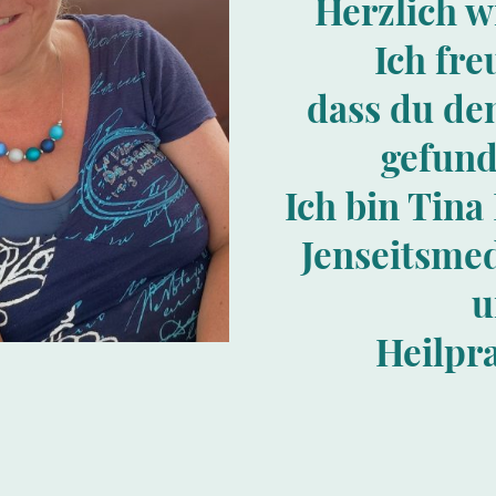
Herzlich 
Ich fr
dass du de
gefund
Ich bin Tin
Jenseitsme
u
Heilpr