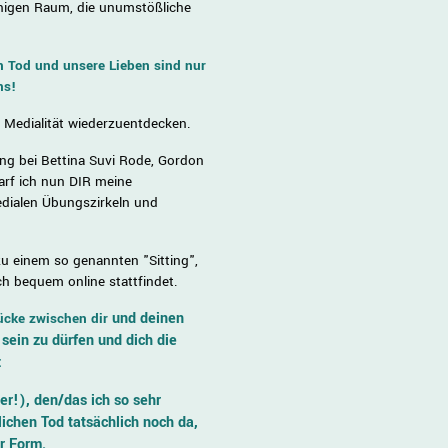
higen Raum, die unumstößliche
n Tod und unsere Lieben sind nur
ns!
e Medialität wiederzuentdecken.
ung bei Bettina Suvi Rode, Gordon
rf ich nun DIR meine
edialen Übungszirkeln und
zu einem so genannten "Sitting",
ch bequem online stattfindet.
und deinen
ücke zwischen dir
sein zu dürfen und dich die
:
r!), den/das ich so sehr
ichen Tod tatsächlich noch da,
er Form.