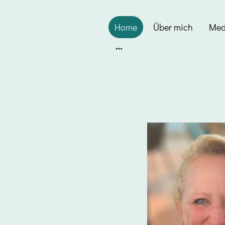
Home
Über mich